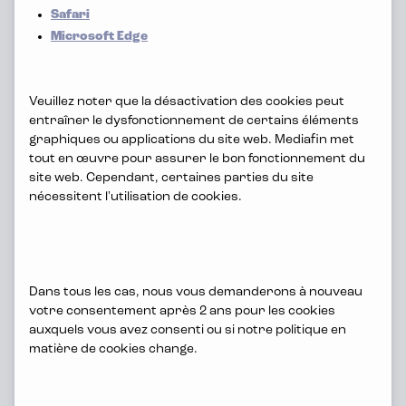
notre fête du personnel, et de nos
Safari
Microsoft Edge
autres events tels que notre barbecue
et nos kick-offs.
Veuillez noter que la désactivation des cookies peut
entraîner le dysfonctionnement de certains éléments
graphiques ou applications du site web. Mediafin met
tout en œuvre pour assurer le bon fonctionnement du
site web. Cependant, certaines parties du site
nécessitent l'utilisation de cookies.
Dans tous les cas, nous vous demanderons à nouveau
votre consentement après 2 ans pour les cookies
auxquels vous avez consenti ou si notre politique en
matière de cookies change.