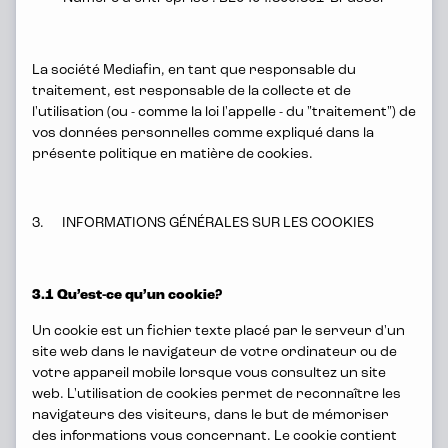
La société Mediafin, en tant que responsable du
traitement, est responsable de la collecte et de
l'utilisation (ou - comme la loi l'appelle - du "traitement") de
vos données personnelles comme expliqué dans la
présente politique en matière de cookies.
3. INFORMATIONS GÉNÉRALES SUR LES COOKIES
3.1 Qu’est-ce qu’un cookie?
Quid pro quo
Un cookie est un fichier texte placé par le serveur d'un
site web dans le navigateur de votre ordinateur ou de
Nous demandons beaucoup de vous,
votre appareil mobile lorsque vous consultez un site
mais vous obtenez quelque chose en
web. L'utilisation de cookies permet de reconnaître les
retour : un salaire attrayant avec des
navigateurs des visiteurs, dans le but de mémoriser
avantages intéressants (plan
des informations vous concernant. Le cookie contient