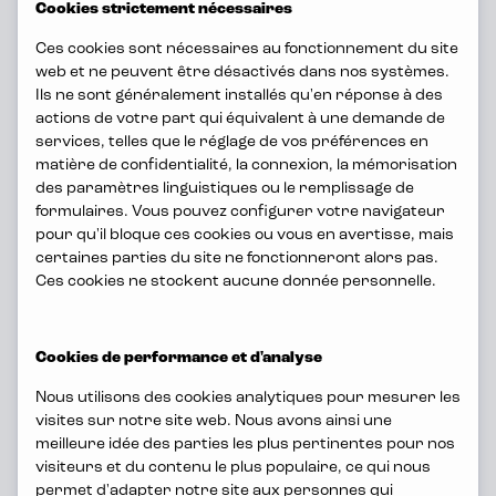
Cookies strictement nécessaires
fois le passé et l'avenir comme aucun
Ces cookies sont nécessaires au fonctionnement du site
autre. Un site en constante
web et ne peuvent être désactivés dans nos systèmes.
innovation, à deux pas de la gare du
Ils ne sont généralement installés qu'en réponse à des
Nord.
actions de votre part qui équivalent à une demande de
services, telles que le réglage de vos préférences en
matière de confidentialité, la connexion, la mémorisation
des paramètres linguistiques ou le remplissage de
formulaires. Vous pouvez configurer votre navigateur
pour qu'il bloque ces cookies ou vous en avertisse, mais
certaines parties du site ne fonctionneront alors pas.
Ces cookies ne stockent aucune donnée personnelle.
Cookies de performance et d'analyse
Nous utilisons des cookies analytiques pour mesurer les
Votre travail compte
visites sur notre site web. Nous avons ainsi une
meilleure idée des parties les plus pertinentes pour nos
visiteurs et du contenu le plus populaire, ce qui nous
Mediafin est une entreprise de
permet d'adapter notre site aux personnes qui