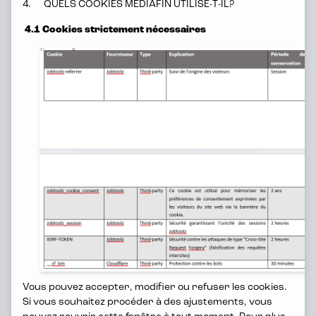
4. QUELS COOKIES MEDIAFIN UTILISE-T-IL?
4.1 Cookies strictement nécessaires
Des personnes saines
au sein d'une entreprise
saine
Vous pouvez accepter, modifier ou refuser les cookies.
Du café, du thé et des fruits frais, et
Si vous souhaitez procéder à des ajustements, vous