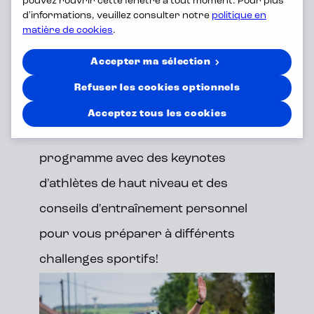
pouvez rouvrir cette fenêtre à tout moment. Pour plus
depuis peu: chaque jour de la soupe
d'informations, veuillez consulter notre
politique en
matière de cookies
.
fraîche. Mediafin prend soin non
seulement de votre esprit, mais aussi
Accepter ma sélection
de votre corps. Pour celles et ceux qui
Refuser les cookies optionnels
ont des ambitions sportives, nous
Acceptez tous les cookies
avons lancé Mediafin Moves : un
programme avec des keynotes
d'athlètes de haut niveau et des
conseils d'entraînement personnel
pour vous préparer à différents
challenges sportifs!