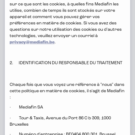
sur ce que sont les cookies, à quelles fins Mediafin les
utilise, combien de temps ils sont stockés sur votre
appareil et comment vous pouvez gérer vos
préférences en matière de cookies. Si vous avez des
questions sur notre utilisation des cookies ou d'autres
technologies, veuillez envoyer un courriel à
Il semble que vous
privacy@mediafin.be
.
n'ayez pas encore
accepté nos
2. IDENTIFICATION DU RESPONSABLE DU TRAITEMENT
cookies. Cliquez ici
pour accepter nos
cookies et voir le
Chaque fois que vous voyez une référence à "nous" dans
contenu
cette politique en matière de cookies, il s'agit de Mediafin
:
· Mediafin SA
· Tour & Taxis, Avenue du Port 86 C b 309, 1000
Bruxelles
· Numéro d'entreprise : BE0404.800.301 Brussel